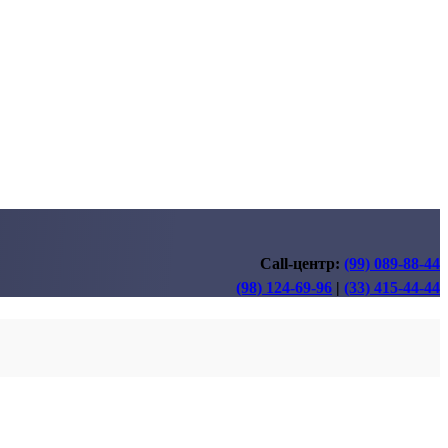
Call-центр:
(99) 089-88-44
(98) 124-69-96
|
(33) 415-44-44