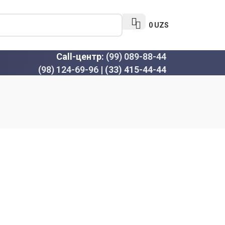
0
UZS
Call-центр:
(99) 089-88-44
(98) 124-69-96
|
(33) 415-44-44