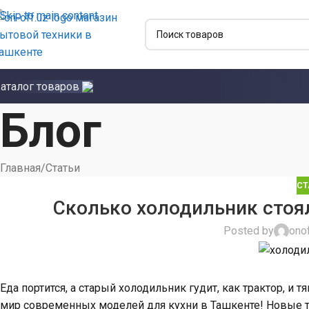
Skip to main content
аталог товаров
Блог
Главная
Статьи
СТ
Сколько холодильник стоял
Posted by
ono
Еда портится, а старый холодильник гудит, как трактор, и т
мир современных моделей для кухни в Ташкенте! Новые т