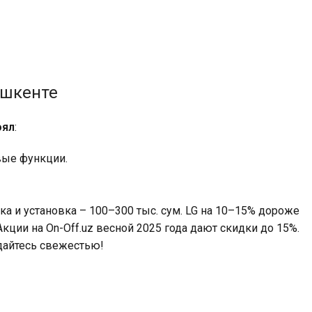
ашкенте
оял
:
овые функции.
ка и установка – 100–300 тыс. сум. LG на 10–15% дороже
кции на On-Off.uz весной 2025 года дают скидки до 15%.
дайтесь свежестью!