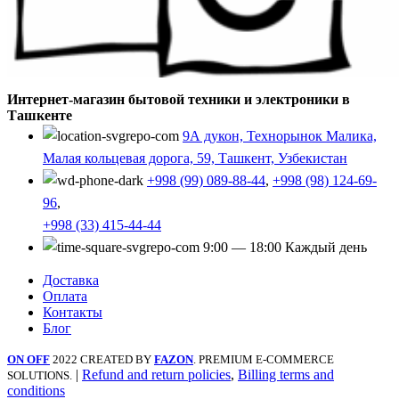
Интернет-магазин бытовой техники и электроники в
Ташкенте
9А дукон, Технорынок Малика,
Малая кольцевая дорога, 59, Ташкент, Узбекистан
+998 (99) 089-88-44
,
+998 (98) 124-69-
96
,
+998 (33) 415-44-44
9:00 — 18:00 Каждый день
Доставка
Оплата
Контакты
Блог
ON OFF
2022 CREATED BY
FAZON
. PREMIUM E-COMMERCE
|
Refund and return policies
,
Billing terms and
SOLUTIONS.
conditions