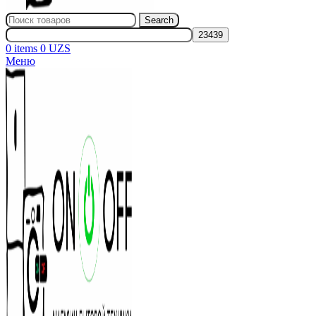
Search
0
items
0
UZS
Меню