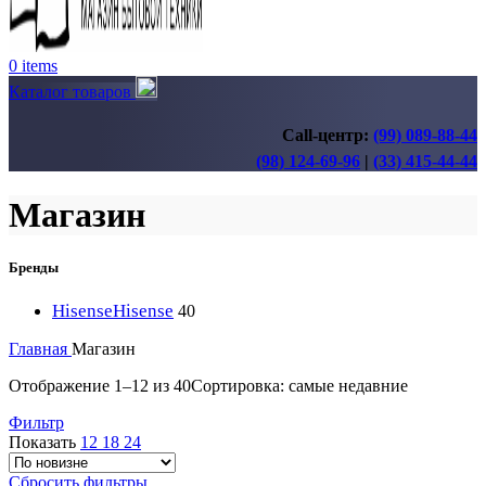
0
items
Каталог товаров
Call-центр:
(99) 089-88-44
(98) 124-69-96
|
(33) 415-44-44
Магазин
Бренды
Hisense
Hisense
40
Главная
Магазин
Отображение 1–12 из 40
Сортировка: самые недавние
Фильтр
Показать
12
18
24
Сбросить фильтры