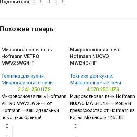
Поделиться:
Похожие товары
Микроволновая печь
Микроволновая печь
Hofmann VETRO
Hofmann NUOVO
MWV25WG/HF
MWI34D/HF
Техника для кухни
,
Техника для кухни
,
Микроволновые печи
Микроволновые печи
3 341 250
UZS
4 070 250
UZS
Микроволновая печь Hofmann
Микроволновая печь Hofmann
VETRO MWV25WG/HF от
NUOVO MWI34D/HF — мощь и
Hofmann — ваш идеальный
превосходство от Hofmann из
помощник бренда!
Китая. Мощность 1450 Вт,
Потребляемая мощность
нержавеющая сталь, гарантия
900/1000 Вт и объем 25
надежности