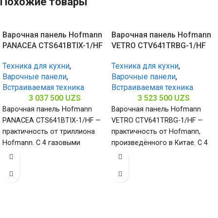
Похожие товары
Варочная панель Hofmann
Варочная панель Hofmann
PANACEA CTS641BTIX-1/HF
VETRO CTV641TRBG-1/HF
Техника для кухни
,
Техника для кухни
,
Варочные панели
,
Варочные панели
,
Встраиваемая техника
Встраиваемая техника
3 037 500
UZS
3 523 500
UZS
Варочная панель Hofmann
Варочная панель Hofmann
PANACEA CTS641BTIX-1/HF —
VETRO CTV641TRBG-1/HF —
практичность от триллиона
практичность от Hofmann,
Hofmann. С 4 газовыми
произведённого в Китае. С 4
конфорками и поверхностью
конфорками и поверхностью
из нержавеющей стали
из закалённого стекла
(габариты