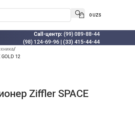
0
UZS
Call-центр:
(99) 089-88-44
(98) 124-69-96
|
(33) 415-44-44
ехника
E GOLD 12
онер Ziffler SPACE