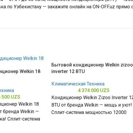
ка по Узбекистану — закажите онлайн на ON-OFF.uz прямо 
Бытовой кондиционер Welkin zizoo
ционер Welkin 18
inverter 12 BTU
Климатическая Техника
ехника
4 374 000
UZS
6 500
UZS
Кондиционер Welkin Zizoo Inverter 1
ционер Welkin 18
BTU от бренда Welkin — мощь и уют!
от бренда Welkin —
Сплит-система мощностью 12000
ка! Сплит-система
БТЕ для помещений до
 БТЕ для