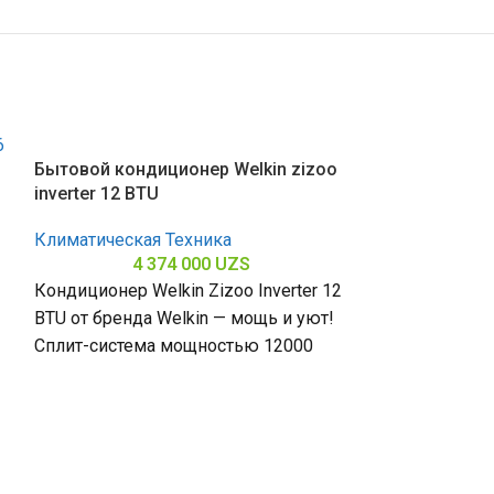
Бытовой кондиционер Welkin zizoo
inverter 12 BTU
Климатическая Техника
4 374 000
UZS
Кондиционер Welkin Zizoo Inverter 12
BTU от бренда Welkin — мощь и уют!
Сплит-система мощностью 12000
БТЕ для помещений до
Бытовой конди
inverter 12 BT
Климатическая