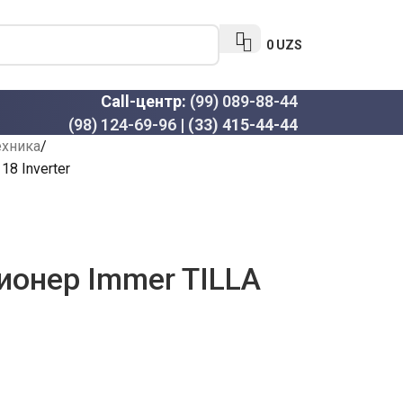
0
UZS
Call-центр:
(99) 089-88-44
(98) 124-69-96
|
(33) 415-44-44
ехника
8 Inverter
ионер Immer TILLA