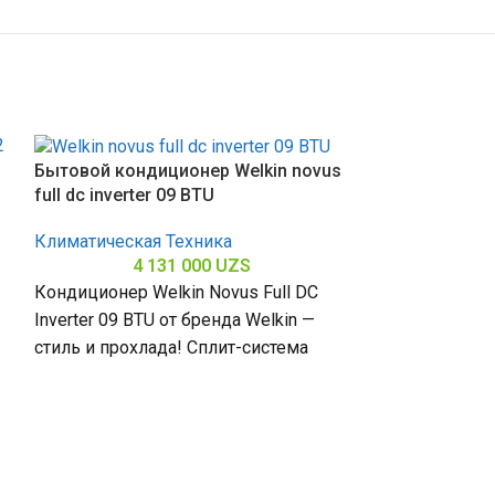
Бытовой кондиционер Welkin novus
full dc inverter 09 BTU
Климатическая Техника
4 131 000
UZS
Кондиционер Welkin Novus Full DC
Inverter 09 BTU от бренда Welkin —
стиль и прохлада! Сплит-система
мощностью 9000 БТЕ для
Бытовой конд
apollon invert
Климатическая