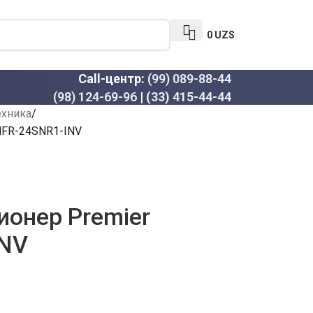
0
UZS
Call-центр:
(99) 089-88-44
(98) 124-69-96
|
(33) 415-44-44
ехника
MFR-24SNR1-INV
онер Premier
INV