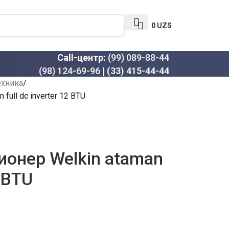
0
UZS
Call-центр:
(99) 089-88-44
(98) 124-69-96
|
(33) 415-44-44
ехника
ull dc inverter 12 BTU
онер Welkin ataman
2 BTU