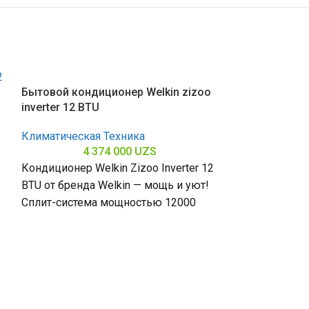
Бытовой кондиционер Welkin zizoo
inverter 12 BTU
Климатическая Техника
4 374 000
UZS
Кондиционер Welkin Zizoo Inverter 12
BTU от бренда Welkin — мощь и уют!
Сплит-система мощностью 12000
БТЕ для помещений до
Бытовой конди
inverter 12 BT
Климатическая
6 