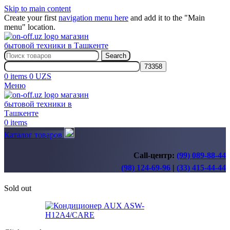
Skip to main content
Create your first
navigation menu here
and add it to the "Main
menu" location.
Search
0
items
0
UZS
Меню
0
items
Каталог товаров
Call-центр:
(99) 089-88-44
(98) 124-69-96
|
(33) 415-44-44
Sold out