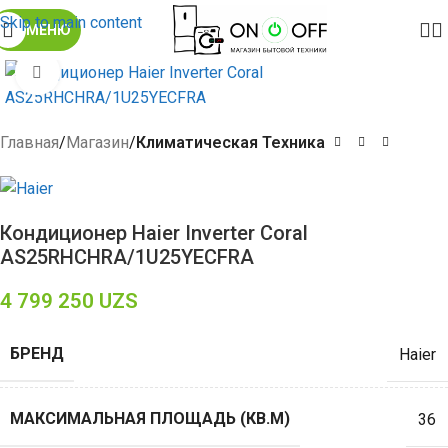
Skip to main content
МЕНЮ
Click to enlarge
Главная
Магазин
Климатическая Техника
Кондиционер Haier Inverter Coral
AS25RHCHRA/1U25YECFRA
4 799 250
UZS
БРЕНД
Haier
МАКСИМАЛЬНАЯ ПЛОЩАДЬ (КВ.М)
36