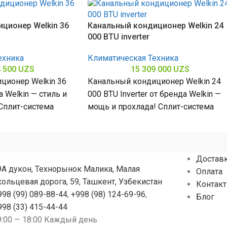
ционер Welkin 36
Канальный кондиционер Welkin 24
000 BTU inverter
ехника
Климатическая Техника
4 500
UZS
15 309 000
UZS
ционер Welkin 36
Канальный кондиционер Welkin 24
 Welkin — стиль и
000 BTU Inverter от бренда Welkin —
Сплит-система
мощь и прохлада! Сплит-система
 БТЕ для
мощностью 24000 БТЕ для
помещений
Достав
9А дукон, Технорынок Малика, Малая
Оплата
кольцевая дорога, 59, Ташкент, Узбекистан
Контак
998 (99) 089-88-44
,
+998 (98) 124-69-96
,
Блог
998 (33) 415-44-44
9:00 — 18:00 Каждый день