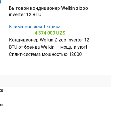
Бытовой кондиционер Welkin zizoo
Бытовой конди
inverter 12 BTU
inverter 12 BT
Климатическая Техника
Климатическая
4 374 000
UZS
6 
Кондиционер Welkin Zizoo Inverter 12
Кондиционер We
BTU от бренда Welkin — мощь и уют!
12 BTU от брен
Сплит-система мощностью 12000
сила! Сплит-с
БТЕ для помещений до
12000 БТЕ для
ка
ты