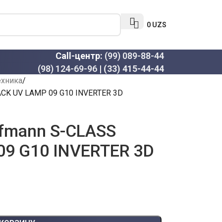
0
UZS
Call-центр:
(99) 089-88-44
(98) 124-69-96
|
(33) 415-44-44
ехника
CK UV LAMP 09 G10 INVERTER 3D
fmann S-CLASS
09 G10 INVERTER 3D