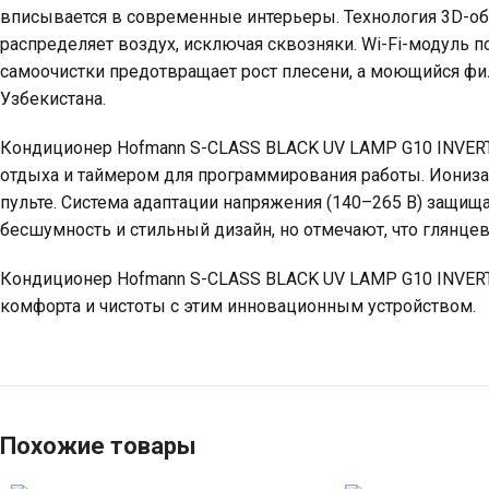
вписывается в современные интерьеры. Технология 3D-о
распределяет воздух, исключая сквозняки. Wi-Fi-модуль п
самоочистки предотвращает рост плесени, а моющийся филь
Узбекистана.
Кондиционер Hofmann S-CLASS BLACK UV LAMP G10 INVERT
отдыха и таймером для программирования работы. Ионизат
пульте. Система адаптации напряжения (140–265 В) защища
бесшумность и стильный дизайн, но отмечают, что глянцев
Кондиционер Hofmann S-CLASS BLACK UV LAMP G10 INVERTER
комфорта и чистоты с этим инновационным устройством.
Похожие товары