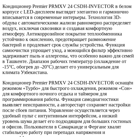
Кондиционер Premier PRMXV 24 CSDH-INVECTOR в белом
корпусе с LED-дисплеем выглядит элегантно и гармонично
вписывается в современные интерьеры. Технология 3D-
обдува с автоматическими жалюзи равномерно распределяет
воздух, исключая сквозняки и создавая комфортную
атмосферу. Антикоррозийное покрытие теплообменника
устойчиво к окислению, предотвращает размножение
бактерий и продлевает срок службы устройства. Функция
самоочистки упрощает уход, а моющийся фильтр эффективно
задерживает пыль и аллергены, что особенно важно для семей
в Ташкенте. Диапазон рабочих температур (охлаждение от
-15°C, обогрев до -20°C) делает его универсальным для
климата Узбекистана.
Кондиционер Premier PRMXV 24 CSDH-INVECTOR оснащён
режимом «Турбо» для быстрого охлаждения, режимом «Сон»
для комфортного ночного отдыха и таймером для
программирования работы. Функция самодиагностики
выявляет неисправности, а авторестарт сохраняет настройки
после сбоев питания. Управление осуществляется через
удобный пульт с интуитивным интерфейсом, а низкий
уровень шума делает его подходящим для больших гостиных
и офисов. Пользователи в Самарканде и Фергане хвалят
стабильную работу при перепадах напряжения и