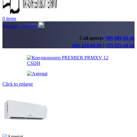
0
items
Каталог товаров
Call-центр:
(99) 089-88-44
(98) 124-69-96
|
(33) 415-44-44
Click to enlarge