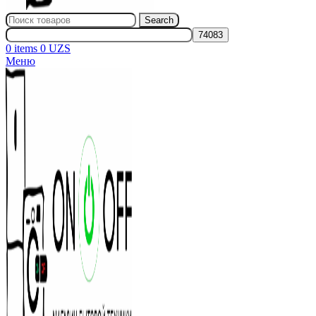
Search
0
items
0
UZS
Меню