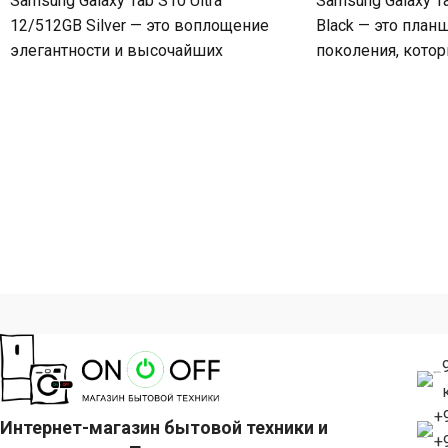
Samsung Galaxy Tab S10 Ultra
Samsung Galaxy T
12/512GB Silver — это воплощение
Black — это план
элегантности и высочайших
поколения, котор
технологий в одном устройстве.
мощностью, стил
Стильный серебристый корпус
функциональност
черным
+
Интернет-магазин бытовой техники и
+