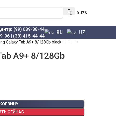
0
UZS
центр:
(99) 089-88-44
RU
UZ
69-96
|
(33) 415-44-44
ng Galaxy Tab A9+ 8/128Gb black
Tab A9+ 8/128Gb
 КОРЗИНУ
ИТЬ СЕЙЧАС