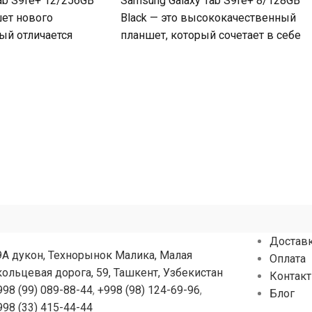
ab S9fe+ 12/256GB
Samsung Galaxy Tab S9fe+ 8/128GB
шет нового
Black — это высококачественный
ый отличается
планшет, который сочетает в себе
ем и
исключительную
ью. С элегантным
производительность и элегантный,
стильный дизайн.
Достав
9А дукон, Технорынок Малика, Малая
Оплата
кольцевая дорога, 59, Ташкент, Узбекистан
Контак
998 (99) 089-88-44
,
+998 (98) 124-69-96
,
Блог
998 (33) 415-44-44