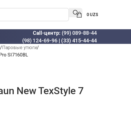
0
UZS
Call-центр:
(99) 089-88-44
(98) 124-69-96
|
(33) 415-44-44
Паровые утюги
 Pro SI7160BL
un New TexStyle 7