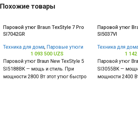
Похожие товары
Паровой утюг Braun TexStyle 7 Pro
Паровой утюг Bra
SI7042GR
SI5037VI
Техника для дома
,
Паровые утюги
Техника для дом
1 093 500
UZS
1 142
Паровой утюг Braun New TexStyle 5
Паровой утюг Bra
SI5188BK — мощь и стиль. При
SI3055BK — мощн
мощности 2800 Вт этот утюг быстро
мощности 2400 В
справляется даже
справляется с л
керамическая