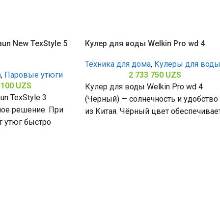
un New TexStyle 5
Кулер для воды Welkin Pro wd 4
Техника для дома
,
Кулеры для вод
а
,
Паровые утюги
2 733 750
UZS
 100
UZS
Кулер для воды Welkin Pro wd 4
un TexStyle 3
(Черный) — солнечность и удобство
ое решение. При
из Китая. Чёрный цвет обеспечивае
т утюг быстро
стиль, функция подачи
юбыми складками,