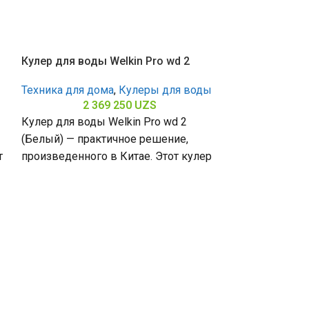
Кулер для воды Welkin Pro wd 2
ы
Техника для дома
,
Кулеры для воды
2 369 250
UZS
Кулер для воды Welkin Pro wd 2
(Белый) — практичное решение,
т
произведенного в Китае. Этот кулер
в белом цвете обеспечивает
Кулер для вод
Техника для д
2 
Кулер для воды
(Белый) — прак
белом цвете э