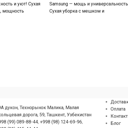
ость и уют! Сухая
Samsung — мощь и универсальность
, мощность
Сухая уборка с мешком и
т и
контейнером, мощность всасывани
500
Достав
9А дукон, Технорынок Малика, Малая
Оплата
кольцевая дорога, 59, Ташкент, Узбекистан
Контак
998 (99) 089-88-44
,
+998 (98) 124-69-96
,
Блог