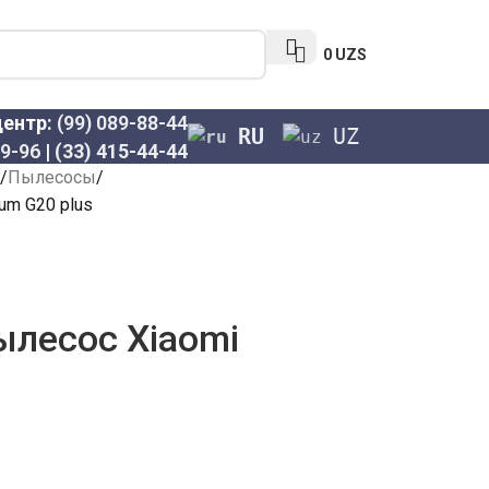
0
UZS
центр:
(99) 089-88-44
RU
UZ
69-96
|
(33) 415-44-44
Пылесосы
um G20 plus
ылесос Xiaomi