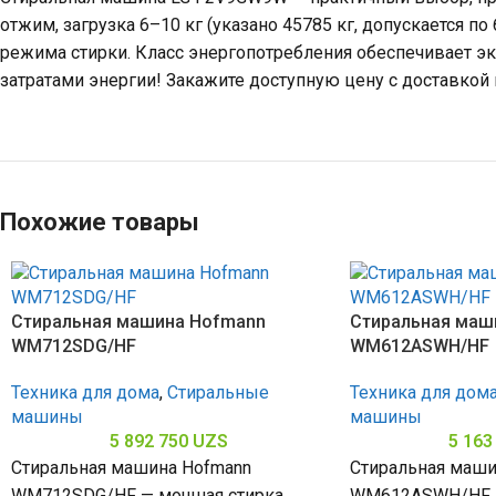
отжим, загрузка 6–10 кг (указано 45785 кг, допускается 
режима стирки. Класс энергопотребления обеспечивает э
затратами энергии! Закажите доступную цену с доставкой 
Похожие товары
Стиральная машина Hofmann
Стиральная маш
WM712SDG/HF
WM612ASWH/HF
Техника для дома
,
Стиральные
Техника для дом
машины
машины
5 892 750
UZS
5 163
Стиральная машина Hofmann
Стиральная маши
WM712SDG/HF — мощная стирка.
WM612ASWH/HF —