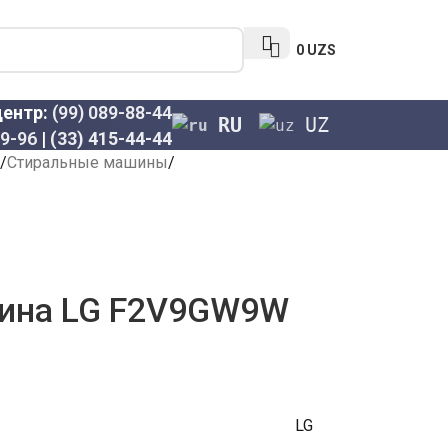
0
UZS
центр:
(99) 089-88-44
RU
UZ
69-96
|
(33) 415-44-44
Стиральные машины
ина LG F2V9GW9W
LG