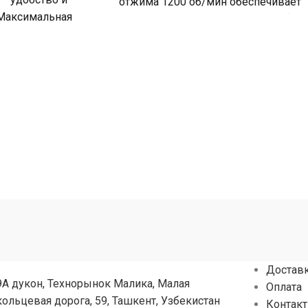
отжима 1200 об/мин обеспечивает
Максимальная
хороший отжим, а загрузка 6 кг (6–
 1200 об/мин
кг) соответствует
чественное
з белья, загрузка
Достав
9А дукон, Технорынок Малика, Малая
Оплата
кольцевая дорога, 59, Ташкент, Узбекистан
Контак