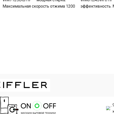
Максимальная скорость отжима 1200
эффективность. 
об/мин. Позволяет быстро
скорость отжима
подготовить белье к сушке, загрузка
обеспечивает ка
7
удаление влаги и