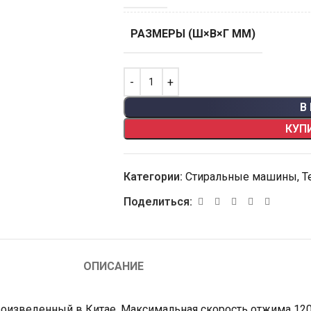
РАЗМЕРЫ (Ш×В×Г ММ)
В
КУП
Категории:
Стиральные машины
,
Т
Поделиться:
ОПИСАНИЕ
оизведенный в Китае. Максимальная скорость отжима 12