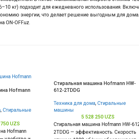
по 6–10 кг) подходит для ежедневного использования. Вклю
кономию энергии, что делает решение выгодным для дома.
на ON-OFF.uz.
Стиральная машина Hofmann HW-
ина Hofmann
612-2TDDG
Техника для дома
,
Стиральные
а
,
Стиральные
машины
5 528 250
UZS
 750
UZS
Стиральная машина Hofmann HW-61
на Hofmann
2TDDG — эффективность. Скорость
 удобство и