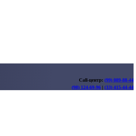
Call-центр:
(99) 089-88-44
(98) 124-69-96
|
(33) 415-44-44