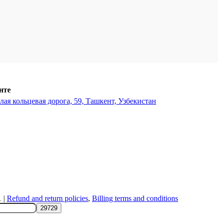
нте
ая кольцевая дорога, 59, Ташкент, Узбекистан
|
Refund and return policies
,
Billing terms and conditions
.