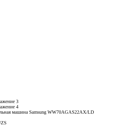
альная машина Samsung WW70AGAS22AX/LD
UZS