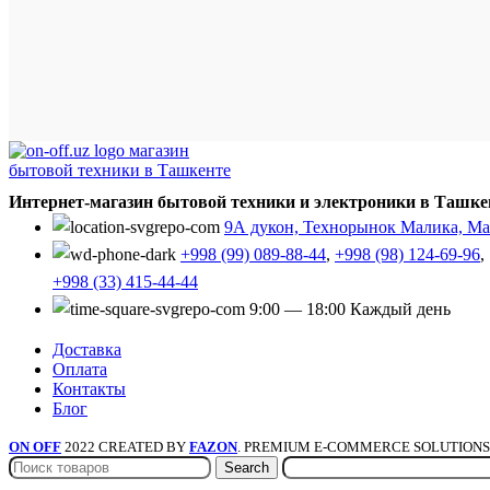
Интернет-магазин бытовой техники и электроники в Ташке
9А дукон, Технорынок Малика, Мал
+998 (99) 089-88-44
,
+998 (98) 124-69-96
,
+998 (33) 415-44-44
9:00 — 18:00 Каждый день
Доставка
Оплата
Контакты
Блог
ON OFF
2022 CREATED BY
FAZON
. PREMIUM E-COMMERCE SOLUTIONS
Search