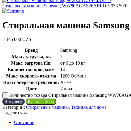
Стиральная машина Samsung WW80AGAS26AELD
5 953 500
U
Стиральная машина Samsu
5 346 000
UZS
Бренд
Samsung
Макс. загрузка, кг.
7
Макс. загрузка filtr
от 6 до 10 кг
Количество программ
14
Макс. скорость отжима
1200 Об/мин
Класс энергопотребления:
A+++
Цвет
Инокс
Количество товара Стиральная машина Samsung WW70A
В корзину
Купить сейчас
Категории:
Стиральные машины
,
Техника для дома
Поделиться:
Описание