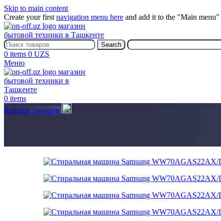
Skip to main content
Create your first
navigation menu here
and add it to the "Main menu" 
Search
0
items
0
UZS
Меню
0
items
Каталог товаров