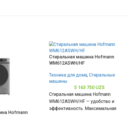
Стиральная машина Hofmann
WM612ASWH/HF
Техника для дома
,
Стиральные
машины
5 163 750
UZS
Стиральная машина Hofmann
WM612ASWH/HF — удобство и
эффективность. Максимальная
ина Hofmann
скорость отжима 1200 об/мин
обеспечивает качественное