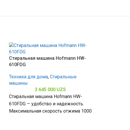
Стиральная машина Hofmann HW-
610FDG
Техника для дома
,
Стиральные
машины
3 645 000
UZS
Стиральная 
Стиральная машина Hofmann HW-
610FDG — удобство и надежность.
Техника для д
Максимальная скорость отжима 1000
машины
об/мин подходит для деликатной
8 
стирки, загрузка 6 кг
Стиральная м