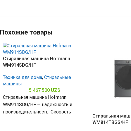
Похожие товары
Стиральная машина Hofmann
WM914SDG/HF
Техника для дома
,
Стиральные
машины
5 467 500
UZS
Стиральная машина Hofmann
WM914SDG/HF — надежность и
производительность. Скорость
Стиральная маш
отжима 1406 об/мин обеспечивает
WM814TBGS/HF
качественный отжим и загрузку 9 кг