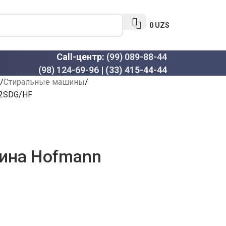
0
UZS
Call-центр:
(99) 089-88-44
(98) 124-69-96
|
(33) 415-44-44
Стиральные машины
12SDG/HF
ина Hofmann