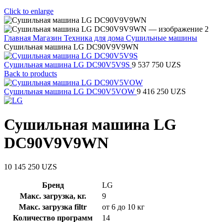
Click to enlarge
Главная
Магазин
Техника для дома
Сушильные машины
Сушильная машина LG DC90V9V9WN
Сушильная машина LG DC90V5V9S
9 537 750
UZS
Back to products
Сушильная машина LG DC90V5VOW
9 416 250
UZS
Сушильная машина LG
DC90V9V9WN
10 145 250
UZS
Бренд
LG
Макс. загрузка, кг.
9
Макс. загрузка filtr
от 6 до 10 кг
Количество программ
14