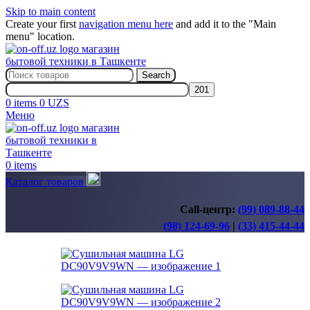
Skip to main content
Create your first
navigation menu here
and add it to the "Main
menu" location.
Search
0
items
0
UZS
Меню
0
items
Каталог товаров
Call-центр:
(99) 089-88-44
(98) 124-69-96
|
(33) 415-44-44