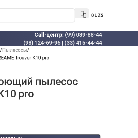
0
UZS
Call-центр:
(99) 089-88-44
(98) 124-69-96
|
(33) 415-44-44
Пылесосы
AME Trouver K10 pro
моющий пылесос
K10 pro