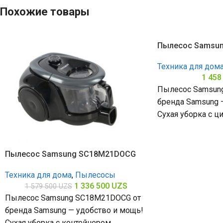
Похожие товары
Пылесос Samsu
Техника для дом
1 458
Пылесос Samsun
бренда Samsung —
Сухая уборка с 
мощность всасыв
Пылесос Samsung SC18M21DOCG
Техника для дома
,
Пылесосы
1 336 500
UZS
1 579 500
UZS
Пылесос Samsung SC18M21DOCG от
бренда Samsung — удобство и мощь!
Сухая уборка с контейнером,