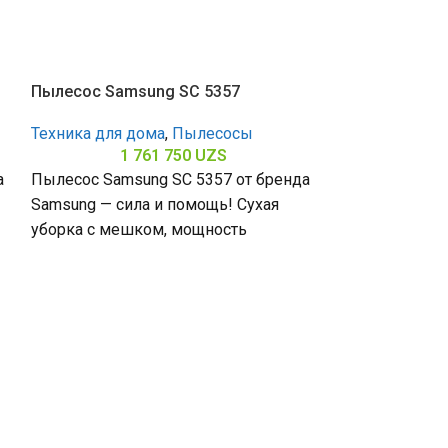
Пылесос Samsung SC 5357
Техника для дома
,
Пылесосы
1 761 750
UZS
а
Пылесос Samsung SC 5357 от бренда
Samsung — сила и помощь! Сухая
уборка с мешком, мощность
всасывания 490 Вт и
Пылесос Sams
Техника для д
1 
Пылесос Samsu
Samsung — прос
уборка с меш