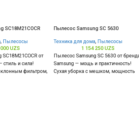
ng SC18M21COCR
Пылесос Samsung SC 5630
а
,
Пылесосы
Техника для дома
,
Пылесосы
 000
UZS
1 154 250
UZS
g SC18M21COCR от
Пылесос Samsung SC 5630 от бренд
 стиль и сила!
Samsung — мощь и практичность!
циклонным фильтром,
Сухая уборка с мешком, мощность
ания 380 Вт и
всасывания 360 Вт и