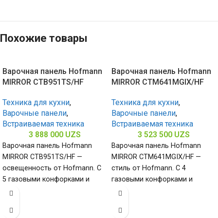
Похожие товары
Варочная панель Hofmann
Варочная панель Hofmann
MIRROR CTB951TS/HF
MIRROR CTM641MGIX/HF
Техника для кухни
,
Техника для кухни
,
Варочные панели
,
Варочные панели
,
Встраиваемая техника
Встраиваемая техника
3 888 000
UZS
3 523 500
UZS
Варочная панель Hofmann
Варочная панель Hofmann
MIRROR CTB951TS/HF —
MIRROR CTM641MGIX/HF —
освещенность от Hofmann. С
стиль от Hofmann. С 4
5 газовыми конфорками и
газовыми конфорками и
поверхностью из закалённого
поверхностью из
стекла (габариты 80
нержавеющей стали
(габариты 65