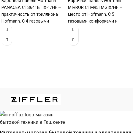
Варочная панель Hofmann
Варочная панель Hofmann
PANACEA CTS641BTIX-1/HF —
MIRROR CTM951MGIX/HF —
практичность от триллиона
место от Hofmann. С 5
Hofmann. С 4 газовыми
газовыми конфорками и
конфорками и поверхностью
поверхностью из
из нержавеющей стали
нержавеющей стали
(габариты
(габариты 80
Интернет-магазин бытовой техники и электроники