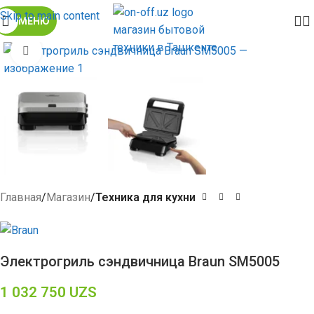
Skip to main content
МЕНЮ
Click to enlarge
Главная
Магазин
Техника для кухни
Электрогриль сэндвичница Braun SM5005
1 032 750
UZS