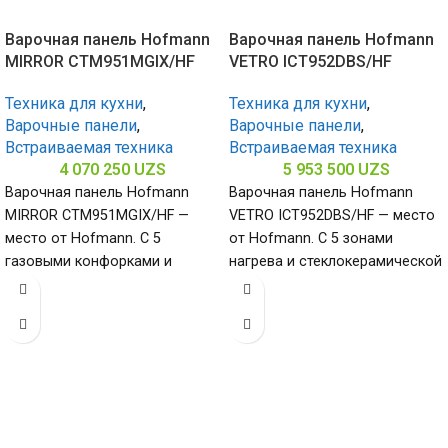
Варочная панель Hofmann
Варочная панель Hofmann
MIRROR CTM951MGIX/HF
VETRO ICT952DBS/HF
Техника для кухни
,
Техника для кухни
,
Варочные панели
,
Варочные панели
,
Встраиваемая техника
Встраиваемая техника
4 070 250
UZS
5 953 500
UZS
Варочная панель Hofmann
Варочная панель Hofmann
MIRROR CTM951MGIX/HF —
VETRO ICT952DBS/HF — место
место от Hofmann. С 5
от Hofmann. С 5 зонами
газовыми конфорками и
нагрева и стеклокерамической
поверхностью из
поверхностью (габариты 60 х
нержавеющей стали
900
(габариты 80