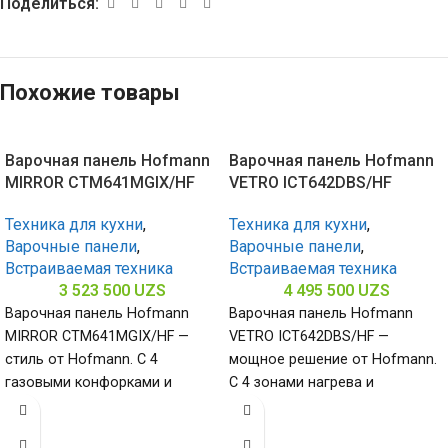
Поделиться:
Похожие товары
Варочная панель Hofmann
Варочная панель Hofmann
MIRROR CTM641MGIX/HF
VETRO ICT642DBS/HF
Техника для кухни
,
Техника для кухни
,
Варочные панели
,
Варочные панели
,
Встраиваемая техника
Встраиваемая техника
3 523 500
UZS
4 495 500
UZS
Варочная панель Hofmann
Варочная панель Hofmann
MIRROR CTM641MGIX/HF —
VETRO ICT642DBS/HF —
стиль от Hofmann. С 4
мощное решение от Hofmann.
газовыми конфорками и
С 4 зонами нагрева и
поверхностью из
стеклокерамической
нержавеющей стали
поверхностью (габариты 60 х