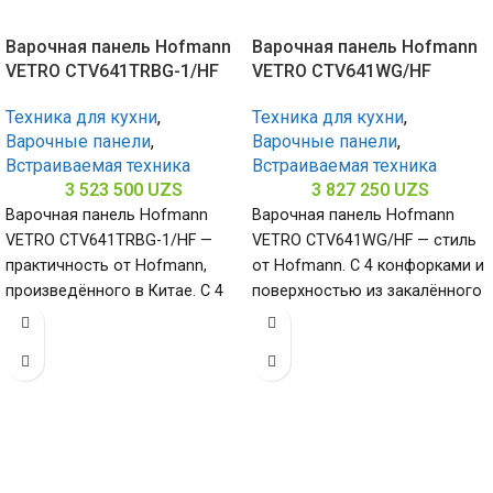
Варочная панель Hofmann
Варочная панель Hofmann
VETRO CTV641TRBG-1/HF
VETRO CTV641WG/HF
Техника для кухни
,
Техника для кухни
,
Варочные панели
,
Варочные панели
,
Встраиваемая техника
Встраиваемая техника
3 523 500
UZS
3 827 250
UZS
Варочная панель Hofmann
Варочная панель Hofmann
VETRO CTV641TRBG-1/HF —
VETRO CTV641WG/HF — стиль
практичность от Hofmann,
от Hofmann. С 4 конфорками и
произведённого в Китае. С 4
поверхностью из закалённого
конфорками и поверхностью
стекла (габариты 80 х
из закалённого стекла