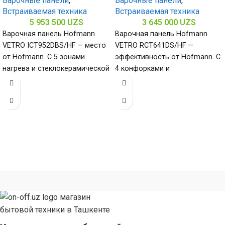
Варочные панели
,
Варочные панели
,
Встраиваемая техника
Встраиваемая техника
5 953 500
UZS
3 645 000
UZS
Варочная панель Hofmann
Варочная панель Hofmann
VETRO ICT952DBS/HF — место
VETRO RCT641DS/HF —
от Hofmann. С 5 зонами
эффективность от Hofmann. С
нагрева и стеклокерамической
4 конфорками и
поверхностью (габариты 60 х
стеклокерамической
900
поверхностью (габариты 50 х
580 х