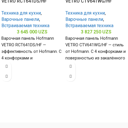
VETRO RCT641DS/HF
VETRO CTV641WG/HF
Техника для кухни
,
Техника для кухни
,
Варочные панели
,
Варочные панели
,
Встраиваемая техника
Встраиваемая техника
3 645 000
UZS
3 827 250
UZS
Варочная панель Hofmann
Варочная панель Hofmann
VETRO RCT641DS/HF —
VETRO CTV641WG/HF — стиль
эффективность от Hofmann. С
от Hofmann. С 4 конфорками и
4 конфорками и
поверхностью из закалённого
стеклокерамической
стекла (габариты 80 х
поверхностью (габариты 50 х
580 х