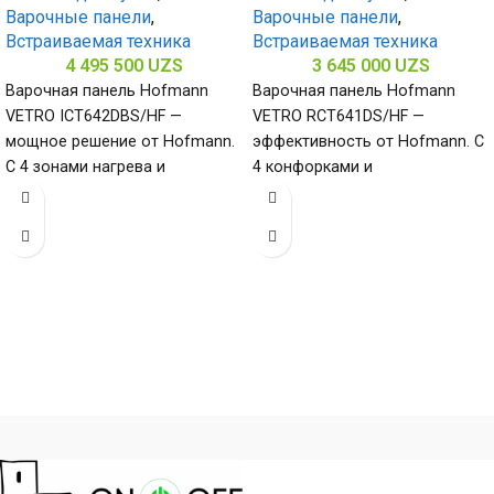
Варочные панели
,
Варочные панели
,
Встраиваемая техника
Встраиваемая техника
4 495 500
UZS
3 645 000
UZS
Варочная панель Hofmann
Варочная панель Hofmann
VETRO ICT642DBS/HF —
VETRO RCT641DS/HF —
мощное решение от Hofmann.
эффективность от Hofmann. С
С 4 зонами нагрева и
4 конфорками и
стеклокерамической
стеклокерамической
поверхностью (габариты 60 х
поверхностью (габариты 50 х
580 х