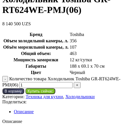
RT624WE-PMJ(06)
8 140 500
UZS
Бренд
Toshiba
Объем холодильной камеры, л.
356
Объём морозильной камеры, л.
107
Общий объем:
463
Мощность заморозки
12 кг/сутки
Габариты
188 х 69.1 х 70 см
Цвет
Черный
Количество товара Холодильник Toshiba GR-RT624WE-
PMJ(06)
В корзину
Купить сейчас
Категории:
Техника для кухни
,
Холодильники
Поделиться:
Описание
Описание