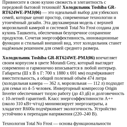
Привнесите в свою кухню свежесть и элегантность с
передовой бытовой техникой!
Холодильник Toshiba GR-
RT624WE-PMJ(06)
— это идеальный выбор для узбекских
семей, которые ценят простор, современные технологии и
утончённый дизайн. Эта двухкамерная модель с верхней
морозильной камерой и системой Total No Frost создана для
кухонь Ташкента, обеспечивая безупречное сохранение
продуктов. Сочетая энергоэффективность, инновационные
функции и стильный внешний вид, этот холодильник станет
надёжным решением для семей среднего размера.
Холодильник Toshiba GR-RT624WE-PMJ(06)
впечатляет
своим корпусом в цвете Morandi Grey, который выглядит
современно и гармонично вписывается в любой интерьер.
Габариты (Ш x В x Г: 700 x 1880 x 691 мм) подчёркивают
вместительность, а общий полезный объём 474 литра
(холодильная камера — 362 л, морозильная — 112 л) подходит
для семьи из 4–5 человек. Инверторный компрессор Origin
Inverter обеспечивает тихую работу (до 43 дБ) и долговечность
с 10-летней гарантией. Класс энергоэффективности A++
(около 310 кВт·ч/год) минимизирует энергозатраты, а
хладагент R600a подчёркивает экологичность. Устройство
устойчиво к перепадам напряжения (220–240 В).
Технология Total No Frost — основа функциональности