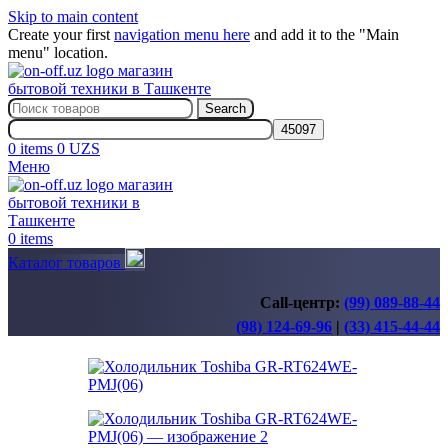
Skip to main content
Create your first
navigation menu here
and add it to the "Main
menu" location.
Search
0
items
0
UZS
Меню
0
items
Каталог товаров
Call-центр:
(99) 089-88-44
(98) 124-69-96
|
(33) 415-44-44