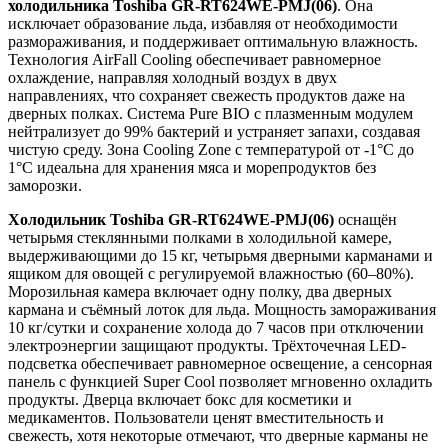
холодильника Toshiba GR-RT624WE-PMJ(06)
. Она
исключает образование льда, избавляя от необходимости
размораживания, и поддерживает оптимальную влажность.
Технология AirFall Cooling обеспечивает равномерное
охлаждение, направляя холодный воздух в двух
направлениях, что сохраняет свежесть продуктов даже на
дверных полках. Система Pure BIO с плазменным модулем
нейтрализует до 99% бактерий и устраняет запахи, создавая
чистую среду. Зона Cooling Zone с температурой от -1°C до
1°C идеальна для хранения мяса и морепродуктов без
заморозки.
Холодильник Toshiba GR-RT624WE-PMJ(06)
оснащён
четырьмя стеклянными полками в холодильной камере,
выдерживающими до 15 кг, четырьмя дверными карманами и
ящиком для овощей с регулируемой влажностью (60–80%).
Морозильная камера включает одну полку, два дверных
кармана и съёмный лоток для льда. Мощность замораживания
10 кг/сутки и сохранение холода до 7 часов при отключении
электроэнергии защищают продукты. Трёхточечная LED-
подсветка обеспечивает равномерное освещение, а сенсорная
панель с функцией Super Cool позволяет мгновенно охладить
продукты. Дверца включает бокс для косметики и
медикаментов. Пользователи ценят вместительность и
свежесть, хотя некоторые отмечают, что дверные карманы не