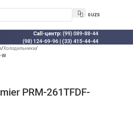
0
UZS
Call-центр:
(99) 089-88-44
(98) 124-69-96
|
(33) 415-44-44
и
Холодильники
F-W
mier PRM-261TFDF-