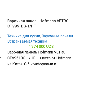
Варочная панель Hofmann VETRO
CTV951BG-1/HF
и
,
Техника для кухни
,
Варочные панели
,
Встраиваемая техника
4 374 000
UZS
Варочная панель Hofmann VETRO
т
CTV951BG-1/HF — место от Hofmann
из Китая. С 5 конфорками и
закалённым стеклом (габариты 80 х
Варочная пан
CTV641BG/HF
Техника для к
Встраиваемая 
3 
Варочная пане