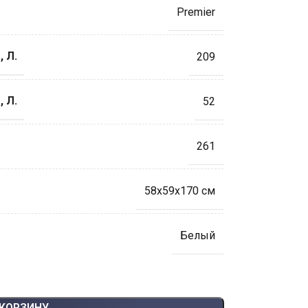
Premier
 Л.
209
 Л.
52
261
58x59x170 см
Белый
 КОРЗИНУ