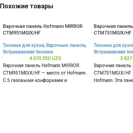
Похожие товары
Варочная панель Hofmann MIRROR
Варочная панел
CTM951MGIX/HF
CTM751MGIX/HF
Техника для кухни
,
Варочные панели
,
Техника для кухн
Встраиваемая техника
Встраиваемая те
4 070 250
UZS
3 827
Варочная панель Hofmann MIRROR
Варочная панель
CTM951MGIX/HF — место от Hofmann.
CTM751MGIX/HF 
С 5 газовыми конфорками и
Hofmann. Эта пан
поверхностью из нержавеющей
конфорками и н
стали (габариты 80
(габариты 80