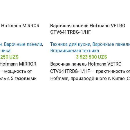
ь Hofmann MIRROR
Варочная панель Hofmann VETRO
CTV641TRBG-1/HF
и
,
Варочные панели
,
Техника для кухни
,
Варочные панел
хника
Встраиваемая техника
 250
UZS
3 523 500
UZS
 Hofmann MIRROR
Варочная панель Hofmann VETRO
— мощность от
CTV641TRBG-1/HF — практичность о
ель с 5 газовыми
Hofmann, произведённого в Китае. С
ержавеющей сталью
4 конфорками и поверхностью из
закалённого стекла