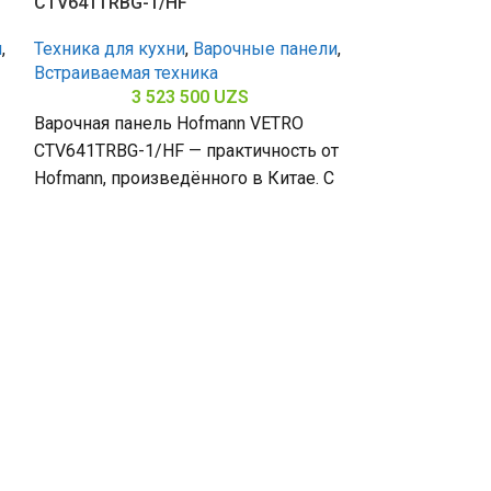
CTV641TRBG-1/HF
и
,
Техника для кухни
,
Варочные панели
,
Встраиваемая техника
3 523 500
UZS
Варочная панель Hofmann VETRO
CTV641TRBG-1/HF — практичность от
Hofmann, произведённого в Китае. С
4 конфорками и поверхностью из
Варочная пан
закалённого стекла
CTV641BG/HF
Техника для к
Встраиваемая 
3 
Варочная пане
CTV641BG/HF —
Hofmann. С 4 
закалённым ст
500 х