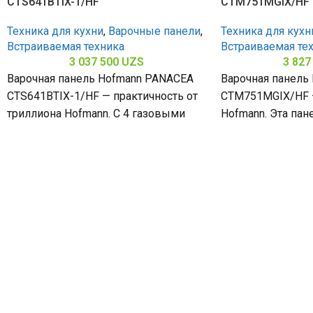
CTS641BTIX-1/HF
CTM751MGIX/HF
Техника для кухни
,
Варочные панели
,
Техника для кухн
Встраиваемая техника
Встраиваемая те
3 037 500
UZS
3 827
Варочная панель Hofmann PANACEA
Варочная панель
CTS641BTIX-1/HF — практичность от
CTM751MGIX/HF 
триллиона Hofmann. С 4 газовыми
Hofmann. Эта пан
конфорками и поверхностью из
конфорками и н
нержавеющей стали (габариты
(габариты 80