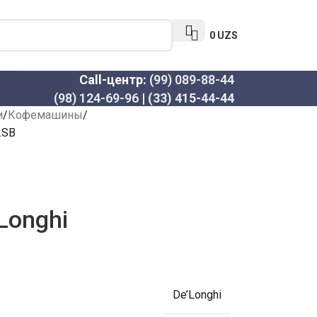
0
UZS
Call-центр:
(99) 089-88-44
(98) 124-69-96
|
(33) 415-44-44
и
Кофемашины
.SB
Longhi
De’Longhi