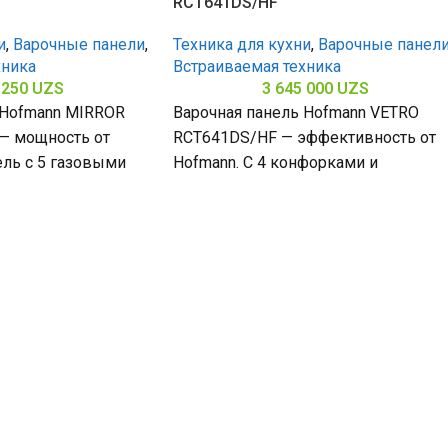
RCT641DS/HF
и
,
Варочные панели
,
Техника для кухни
,
Варочные панел
хника
Встраиваемая техника
 250
UZS
3 645 000
UZS
 Hofmann MIRROR
Варочная панель Hofmann VETRO
— мощность от
RCT641DS/HF — эффективность от
ель с 5 газовыми
Hofmann. С 4 конфорками и
ержавеющей сталью
стеклокерамической поверхностью
(габариты 50 х 580 х