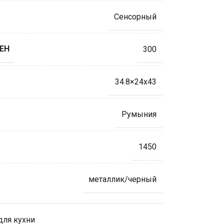
Сенсорный
ЕН
300
34.8×24х43
Румыния
1450
металлик/черный
для кухни