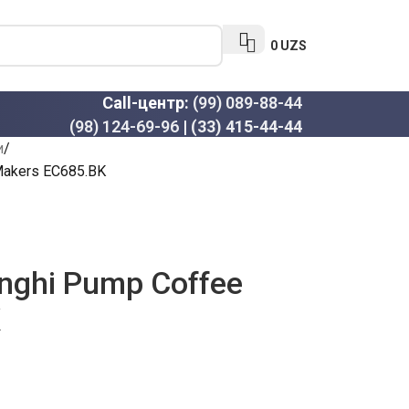
0
UZS
Call-центр:
(99) 089-88-44
(98) 124-69-96
|
(33) 415-44-44
и
Makers EC685.BK
nghi Pump Coffee
K