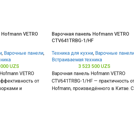
ь Hofmann VETRO
Варочная панель Hofmann VETRO
CTV641TRBG-1/HF
и
,
Варочные панели
,
Техника для кухни
,
Варочные панел
хника
Встраиваемая техника
 000
UZS
3 523 500
UZS
 Hofmann VETRO
Варочная панель Hofmann VETRO
ффективность от
CTV641TRBG-1/HF — практичность о
форками и
Hofmann, произведённого в Китае. С
кой поверхностью
4 конфорками и поверхностью из
0 х
закалённого стекла