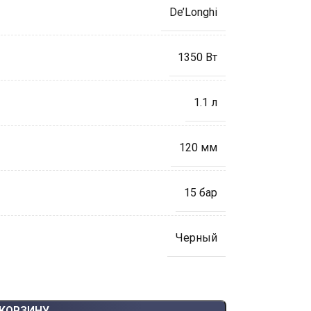
De’Longhi
1350 Вт
1.1 л
120 мм
15 бар
Черный
 КОРЗИНУ