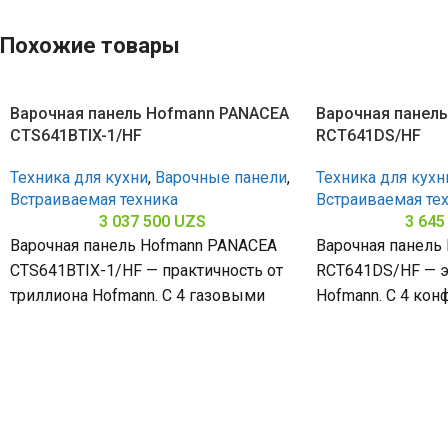
Похожие товары
Варочная панель Hofmann PANACEA
Варочная панел
CTS641BTIX-1/HF
RCT641DS/HF
Техника для кухни
,
Варочные панели
,
Техника для кухн
Встраиваемая техника
Встраиваемая те
3 037 500
UZS
3 645
Варочная панель Hofmann PANACEA
Варочная панель
CTS641BTIX-1/HF — практичность от
RCT641DS/HF — э
триллиона Hofmann. С 4 газовыми
Hofmann. С 4 кон
конфорками и поверхностью из
стеклокерамичес
нержавеющей стали (габариты
(габариты 50 х 58