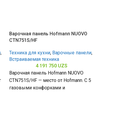
Варочная панель Hofmann NUOVO
Варочная пане
CTN751S/HF
CTI914HF/HF
и
,
Техника для кухни
,
Варочные панели
,
Техника для к
Встраиваемая техника
Встраиваемая 
4 191 750
UZS
8 
Варочная панель Hofmann NUOVO
Варочная пане
т
CTN751S/HF — место от Hofmann. С 5
CTI914HF/HF —
газовыми конфорками и
Hofmann. С одн
поверхностью из закалённого стекла
индукционной 
(габариты 80
(ширина 900