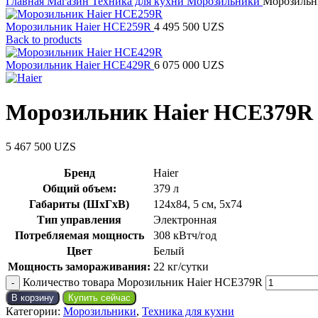
Главная
Магазин
Техника для кухни
Морозильники
Морозильн
Морозильник Haier HCE259R
4 495 500
UZS
Back to products
Морозильник Haier HCE429R
6 075 000
UZS
Морозильник Haier HCE379R
5 467 500
UZS
Бренд
Haier
Общий объем:
379 л
Габариты (ШхГхВ)
124х84
,
5 см
,
5х74
Тип управления
Электронная
Потребляемая мощность
308 кВтч/год
Цвет
Белый
Мощность замораживания:
22 кг/сутки
Количество товара Морозильник Haier HCE379R
В корзину
Купить сейчас
Категории:
Морозильники
,
Техника для кухни