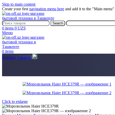
Skip to main content
Create your first
navigation menu here
and add it to the "Main menu" 
Search
0
items
0
UZS
Меню
0
items
Каталог товаров
Click to enlarge