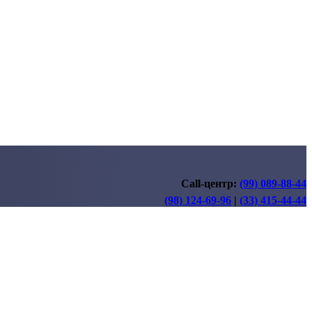
Call-центр:
(99) 089-88-44
(98) 124-69-96
|
(33) 415-44-44