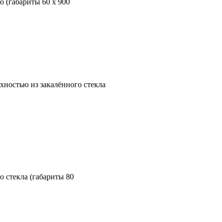
 (габариты 60 х 900
ностью из закалённого стекла
 стекла (габариты 80