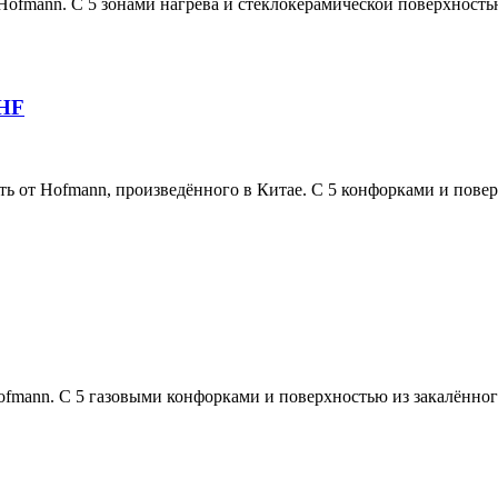
mann. С 5 зонами нагрева и стеклокерамической поверхностью
/HF
т Hofmann, произведённого в Китае. С 5 конфорками и поверх
ann. С 5 газовыми конфорками и поверхностью из закалённого