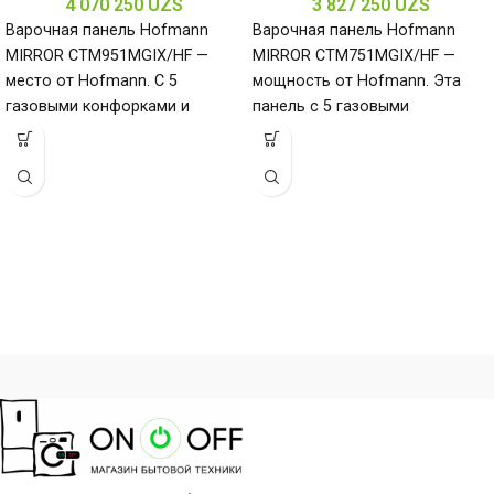
4 070 250
UZS
3 827 250
UZS
Варочная панель Hofmann
Варочная панель Hofmann
MIRROR CTM951MGIX/HF —
MIRROR CTM751MGIX/HF —
место от Hofmann. С 5
мощность от Hofmann. Эта
газовыми конфорками и
панель с 5 газовыми
поверхностью из
конфорками и нержавеющей
нержавеющей стали
сталью (габариты 80
(габариты 80