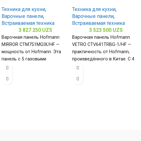
Техника для кухни
,
Техника для кухни
,
Варочные панели
,
Варочные панели
,
Встраиваемая техника
Встраиваемая техника
3 827 250
UZS
3 523 500
UZS
Варочная панель Hofmann
Варочная панель Hofmann
MIRROR CTM751MGIX/HF —
VETRO CTV641TRBG-1/HF —
мощность от Hofmann. Эта
практичность от Hofmann,
панель с 5 газовыми
произведённого в Китае. С 4
конфорками и нержавеющей
конфорками и поверхностью
сталью (габариты 80
из закалённого стекла