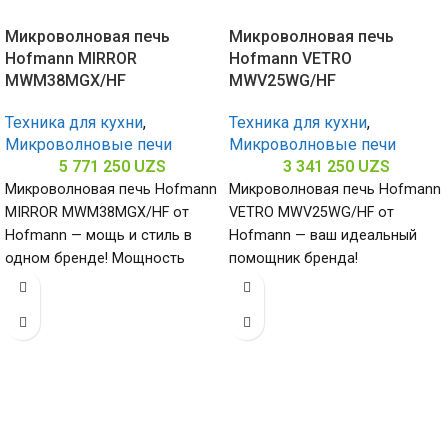
Микроволновая печь
Микроволновая печь
Hofmann MIRROR
Hofmann VETRO
MWM38MGX/HF
MWV25WG/HF
Техника для кухни
,
Техника для кухни
,
Микроволновые печи
Микроволновые печи
5 771 250
UZS
3 341 250
UZS
Микроволновая печь Hofmann
Микроволновая печь Hofmann
MIRROR MWM38MGX/HF от
VETRO MWV25WG/HF от
Hofmann — мощь и стиль в
Hofmann — ваш идеальный
одном бренде! Мощность
помощник бренда!
900/1000 Вт и объем 38
Потребляемая мощность
900/1000 Вт и объем 25
литров