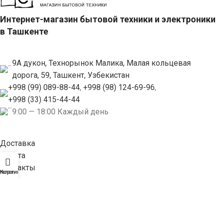
Интернет-магазин бытовой техники и электроники
в Ташкенте
9А дукон, Технорынок Малика, Малая кольцевая
дорога, 59, Ташкент, Узбекистан
+998 (99) 089-88-44
,
+998 (98) 124-69-96
,
+998 (33) 415-44-44
9:00 — 18:00 Каждый день
Доставка
Оплата
Контакты
талог
Корзина
Блог
|
ON OFF
2022 CREATED BY
FAZON
. PREMIUM E-COMMERCE SOLUTIONS.
Refund and return policies
,
Billing terms and conditions