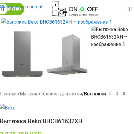
Skip to main content
МЕНЮ
Click to enlarge
Главная
Магазин
Техника для кухни
Вытяжки
Вытяжка Beko BHCB61632XH