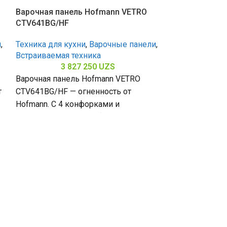
Варочная панель Hofmann VETRO
CTV641BG/HF
и
,
Техника для кухни
,
Варочные панели
,
Встраиваемая техника
3 827 250
UZS
Варочная панель Hofmann VETRO
т
CTV641BG/HF — огненность от
Hofmann. С 4 конфорками и
Варочная пан
закалённым стеклом (габариты 80 х
CTN951FX/HF
500 х
Техника для к
Встраиваемая 
4 
Варочная пан
CTN951FX/HF 
Hofmann. С 5 
закалённым ст