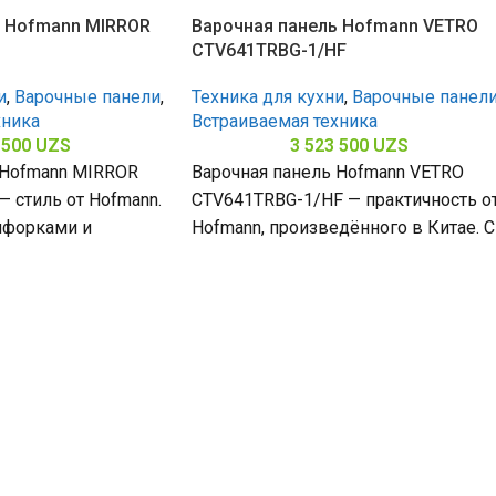
ь Hofmann MIRROR
Варочная панель Hofmann VETRO
CTV641TRBG-1/HF
и
,
Варочные панели
,
Техника для кухни
,
Варочные панел
хника
Встраиваемая техника
 500
UZS
3 523 500
UZS
 Hofmann MIRROR
Варочная панель Hofmann VETRO
 стиль от Hofmann.
CTV641TRBG-1/HF — практичность о
нфорками и
Hofmann, произведённого в Китае. С
з нержавеющей
4 конфорками и поверхностью из
65
закалённого стекла