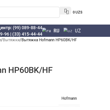
0
UZS
центр:
(99) 089-88-44
RU
UZ
69-96
|
(33) 415-44-44
и
Вытяжки
Вытяжка Hofmann HP60BK/HF
nn HP60BK/HF
Hofmann