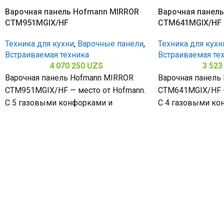
Варочная панель Hofmann MIRROR
Варочная панел
CTM951MGIX/HF
CTM641MGIX/HF
Техника для кухни
,
Варочные панели
,
Техника для кухн
Встраиваемая техника
Встраиваемая те
4 070 250
UZS
3 523
Варочная панель Hofmann MIRROR
Варочная панель
CTM951MGIX/HF — место от Hofmann.
CTM641MGIX/HF —
С 5 газовыми конфорками и
С 4 газовыми ко
поверхностью из нержавеющей
поверхностью и
стали (габариты 80
стали (габариты 