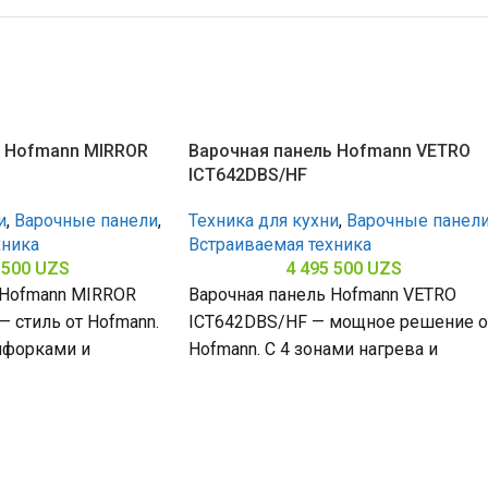
ь Hofmann MIRROR
Варочная панель Hofmann VETRO
ICT642DBS/HF
и
,
Варочные панели
,
Техника для кухни
,
Варочные панел
хника
Встраиваемая техника
 500
UZS
4 495 500
UZS
 Hofmann MIRROR
Варочная панель Hofmann VETRO
 стиль от Hofmann.
ICT642DBS/HF — мощное решение о
нфорками и
Hofmann. С 4 зонами нагрева и
з нержавеющей
стеклокерамической поверхностью
65
(габариты 60 х