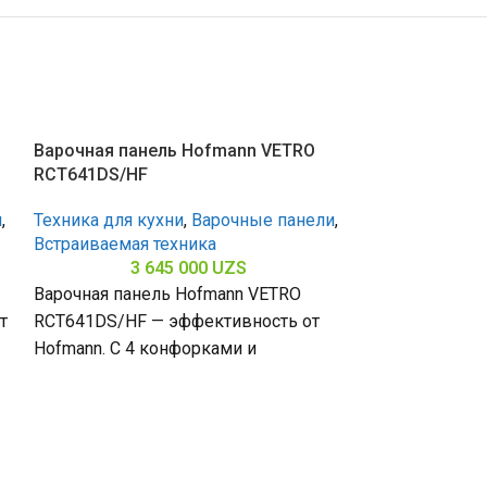
Варочная панель Hofmann VETRO
RCT641DS/HF
и
,
Техника для кухни
,
Варочные панели
,
Встраиваемая техника
3 645 000
UZS
Варочная панель Hofmann VETRO
т
RCT641DS/HF — эффективность от
Hofmann. С 4 конфорками и
стеклокерамической поверхностью
Варочная пан
(габариты 50 х 580 х
CTV751BG-1/H
Техника для к
Встраиваемая 