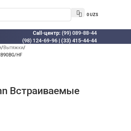
0
UZS
Call-центр:
(99) 089-88-44
(98) 124-69-96
|
(33) 415-44-44
и
Вытяжки
IB90BG/HF
nn Встраиваемые