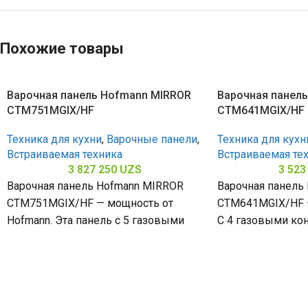
Похожие товары
Варочная панель Hofmann MIRROR
Варочная панел
CTM751MGIX/HF
CTM641MGIX/HF
Техника для кухни
,
Варочные панели
,
Техника для кухн
Встраиваемая техника
Встраиваемая те
3 827 250
UZS
3 523
Варочная панель Hofmann MIRROR
Варочная панель
CTM751MGIX/HF — мощность от
CTM641MGIX/HF —
Hofmann. Эта панель с 5 газовыми
С 4 газовыми ко
конфорками и нержавеющей сталью
поверхностью и
(габариты 80
стали (габариты 