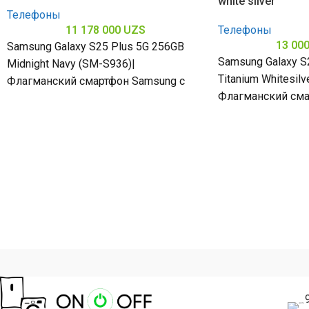
white silver
Телефоны
11 178 000
UZS
Телефоны
13 00
Samsung Galaxy S25 Plus 5G 256GB
Samsung Galaxy S2
Midnight Navy (SM-S936)|
Titanium Whitesilv
Флагманский смартфон Samsung с
Флагманский сма
поддержкой 5G и передовыми
поддержкой 5G 
технологиями Galaxy AI создан
технологиями Gal