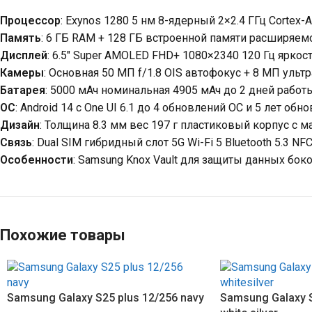
Процессор
: Exynos 1280 5 нм 8-ядерный 2×2.4 ГГц Cortex
Память
: 6 ГБ RAM + 128 ГБ встроенной памяти расширяемо
Дисплей
: 6.5″ Super AMOLED FHD+ 1080×2340 120 Гц яркост
Камеры
: Основная 50 МП f/1.8 OIS автофокус + 8 МП ульт
Батарея
: 5000 мАч номинальная 4905 мАч до 2 дней работ
ОС
: Android 14 с One UI 6.1 до 4 обновлений ОС и 5 лет об
Дизайн
: Толщина 8.3 мм вес 197 г пластиковый корпус с мат
Связь
: Dual SIM гибридный слот 5G Wi-Fi 5 Bluetooth 5.3 N
Особенности
: Samsung Knox Vault для защиты данных боко
Похожие товары
Samsung Galaxy S25 plus 12/256 navy
Samsung Galaxy S