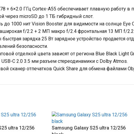
-A78 + 6×2.0 ГГц Cortex-A55 обеспечивает плавную работу в
й через microSD до 1 ТБ гибридный слот.
ь до 1000 нит Vision Booster для видимости на солнце Eye C
раширокая f/2.2 + 2 МП макро f/2.4 фронтальная 13 МП f/2.
ы быстрая зарядка 25 Вт зарядное устройство продается от
новлений безопасности.
овой отделкой цвета зависят от региона Blue Black Light Gra
FC USB-C 2.0 3.5 мм разъем стереодинамики с Dolby Atmos.
вой сканер отпечатков Quick Share для обмена файлами Objec
25 ultra 12/256
Samsung Galaxy S25 ultra 12/256