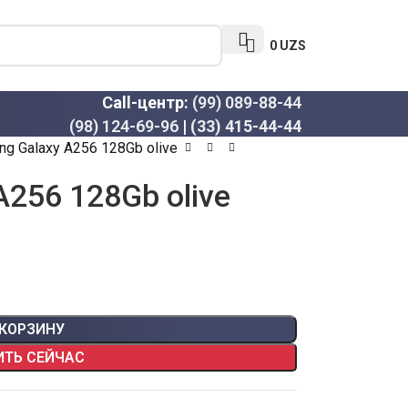
0
UZS
Call-центр:
(99) 089-88-44
(98) 124-69-96
|
(33) 415-44-44
g Galaxy A256 128Gb olive
256 128Gb olive
 КОРЗИНУ
ИТЬ СЕЙЧАС