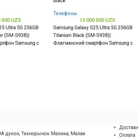
black
Телефоны
0 500
UZS
13 000 500
UZS
5 Ultra 5G 256GB
Samsung Galaxy S25 Ultra 5G 256GB
er (SM-S938)|
Titanium Black (SM-S938)|
ртфон Samsung с
Флагманский смартфон Samsung с
и передовыми
поддержкой 5G и передовыми
axy AI создан
технологиями Galaxy AI создан
Достав
9А дукон, Технорынок Малика, Малая
Оплата