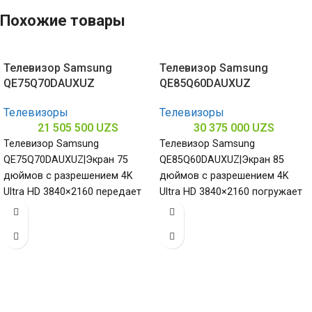
Похожие товары
Телевизор Samsung
Телевизор Samsung
QE75Q70DAUXUZ
QE85Q60DAUXUZ
Телевизоры
Телевизоры
21 505 500
UZS
30 375 000
UZS
Телевизор Samsung
Телевизор Samsung
QE75Q70DAUXUZ|Экран 75
QE85Q60DAUXUZ|Экран 85
дюймов с разрешением 4K
дюймов с разрешением 4K
Ultra HD 3840×2160 передает
Ultra HD 3840×2160 погружает
каждую сцену с невероятной
в мир ярких красок и деталей
четкостью подчеркивая
подчеркивая величие
масштаб и