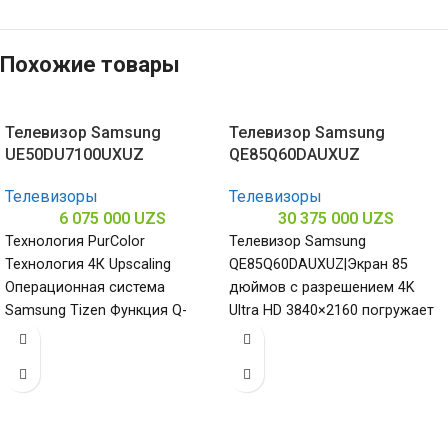
Похожие товары
Телевизор Samsung
Телевизор Samsung
UE50DU7100UXUZ
QE85Q60DAUXUZ
Телевизоры
Телевизоры
6 075 000
UZS
30 375 000
UZS
Технология PurColor
Телевизор Samsung
Технология 4К Upscaling
QE85Q60DAUXUZ|Экран 85
Операционная система
дюймов с разрешением 4K
Samsung Tizen Функция Q-
Ultra HD 3840×2160 погружает
Symphony
в мир ярких красок и деталей
подчеркивая величие