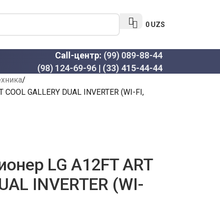
0
UZS
Call-центр:
(99) 089-88-44
(98) 124-69-96
|
(33) 415-44-44
ехника
 COOL GALLERY DUAL INVERTER (WI-FI,
ионер LG A12FT ART
UAL INVERTER (WI-