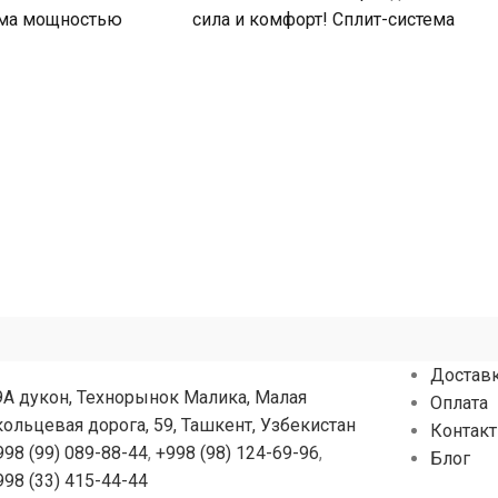
ема мощностью
сила и комфорт! Сплит-система
омещений до
мощностью 12000 БТЕ для
помещений
Достав
9А дукон, Технорынок Малика, Малая
Оплата
кольцевая дорога, 59, Ташкент, Узбекистан
Контак
998 (99) 089-88-44
,
+998 (98) 124-69-96
,
Блог
998 (33) 415-44-44