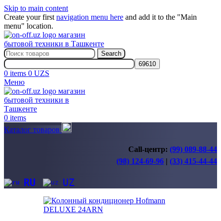
Skip to main content
Create your first
navigation menu here
and add it to the "Main
menu" location.
Search
0
items
0
UZS
Меню
0
items
Каталог товаров
Call-центр:
(99) 089-88-44
(98) 124-69-96
|
(33) 415-44-44
RU
UZ