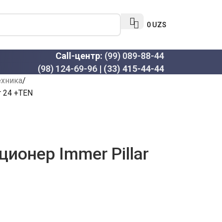
0
UZS
Call-центр:
(99) 089-88-44
(98) 124-69-96
|
(33) 415-44-44
ехника
r 24 +TEN
ионер Immer Pillar