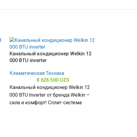
Канальный кондиционер Welkin 12
000 BTU inverter
Климатическая Техника
8 626 500
UZS
Канальный кондиционер Welkin 12
000 BTU Inverter от бренда Welkin —
сила и комфорт! Сплит-система
мощностью 12000 БТЕ для
Бытовой конд
помещений
apollon invert
Климатическая