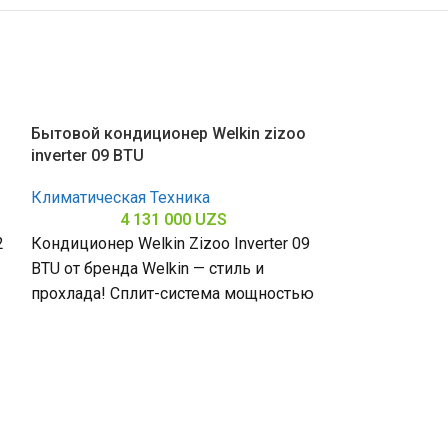
Бытовой кондиционер Welkin zizoo
inverter 09 BTU
Климатическая Техника
4 131 000
UZS
2
Кондиционер Welkin Zizoo Inverter 09
BTU от бренда Welkin — стиль и
прохлада! Сплит-система мощностью
9000 БТЕ для помещений до
Бытовой конди
inverter 12 BT
Климатическая
6 