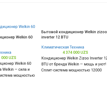
Бытовой кондиционер Welkin zizoo
ционер Welkin 60
inverter 12 BTU
Климатическая Техника
ехника
4 374 000
UZS
3 000
UZS
Кондиционер Welkin Zizoo Inverter 1
ционер Welkin 60
BTU от бренда Welkin — мощь и уют!
 Welkin — сила и
Сплит-система мощностью 12000
-система мощностью
БТЕ для помещений до
омещений до