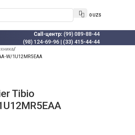
0
UZS
Call-центр:
(99) 089-88-44
(98) 124-69-96
|
(33) 415-44-44
ехника
3HAA-W/1U12MR5EAA
r Tibio
1U12MR5EAA