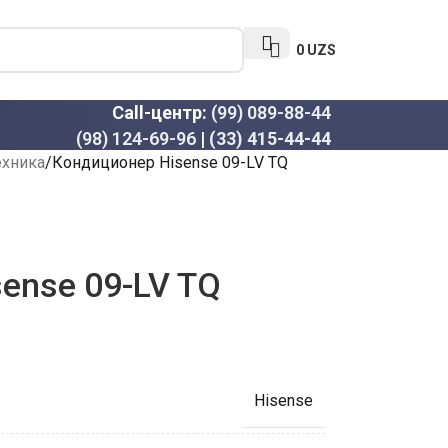
0
UZS
Call-центр:
(99) 089-88-44
(98) 124-69-96
|
(33) 415-44-44
ехника
Кондиционер Hisense 09-LV TQ
ense 09-LV TQ
Hisense