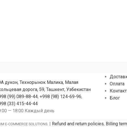
помещений
Достав
9А дукон, Технорынок Малика, Малая
Оплата
кольцевая дорога, 59, Ташкент, Узбекистан
Контак
998 (99) 089-88-44
,
+998 (98) 124-69-96
,
Блог
998 (33) 415-44-44
9:00 — 18:00 Каждый день
|
Refund and return policies
,
Billing te
IUM E-COMMERCE SOLUTIONS.