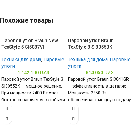
Похожие товары
Паровой утюг Braun New
Паровой утюг Braun
TexStyle 5 SI5037VI
TexStyle 3 SI3055BK
Техника для дома
,
Паровые
Техника для дома
,
Паровые
утюги
утюги
1 142 100
UZS
814 050
UZS
Паровой утюг Braun TexStyle 3
Паровой утюг Braun SI3041GR
SI3055BK — мощное решение.
— эффективность в деталях.
При мощности 2400 Вт утюг
Мощность 2350 Вт
быстро справляется с любыми
обеспечивает мощную подачу
складками, керамическая
пара, а керамическая
платформа гарантирует
плавное