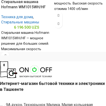
Стиральная машина
мощность. Высокая скорость
Hofmann WM1015WH/HF
отжима 1400 об/мин
обеспечивает эффективное
Техника для дома
,
удаление влаги из белья,
Стиральные машины
загрузка
6 196 500
UZS
Стиральная машина Hofmann
WM1015WH/HF — мощное
решение для больших семей.
Максимальная скорость
отжима 1500 об/мин
Позволяет быстро расправить
белье в
Интернет-магазин бытовой техники и электроники
в Ташкенте
9А дукон, Технорынок Малика, Малая кольцевая